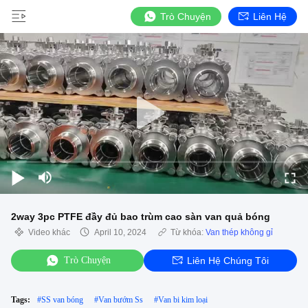
Trò Chuyện
Liên Hệ
2way 3pc PTFE đầy đủ bao trùm cao sàn van quả bóng
Video khác
April 10, 2024
Từ khóa:
Van thép không gỉ
Trò Chuyện
Liên Hệ Chúng Tôi
Tags:
#
SS van bóng
#
Van bướm Ss
#
Van bi kim loại