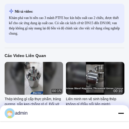
Mô tả video:
Khám phá van bi nền cao 3 mảnh PTFE bọc kín hiệu suất cao 2 chiều, được thiết
kế cho các ứng dụng áp suất cao. Có sẵn các kích cỡ từ DN15 đến DN100, van
thép không gỉ này mang lại độ bền và độ chính xác cho việc sử dụng công nghiệp
chung.
Các Video Liên Quan
00:15
00:10
Thép không gỉ cấp thực phẩm, tráng
Liên minh ren vệ sinh bằng thép
gương, nắp kẹp chống rò rỉ. Đối với
không gỉ (Đầu nối liên minh)
sữa, dược phẩm, đồ uống. Bò q
Xô Vắt Sữa Bằng Thép Không
Phụ Kiện Đường Ống Inox 304
admin
Gỉ
March 20, 2026
March 23, 2026