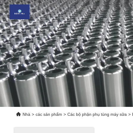
Nhà
>
các sản phẩm
>
Các bộ phận phụ tùng máy sữa
>