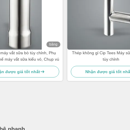
băng
hình
máy vắt sữa bò tùy chỉnh, Phụ
Thép không gỉ Cip Tees Máy sữ
thế máy vắt sữa kiểu vỏ, Chụp vú
tùy chỉnh
n được giá tốt nhất
Nhận được giá tốt nhấ
 hệ nhanh