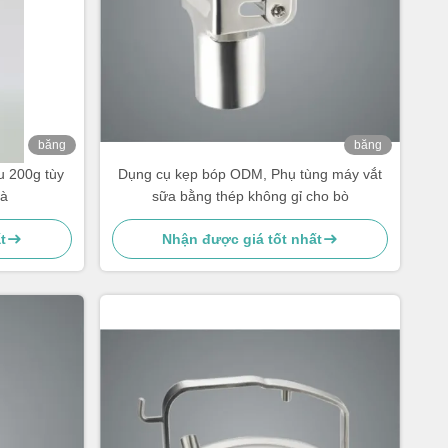
băng
băng
hình
hình
u 200g tùy
Dụng cụ kẹp bóp ODM, Phụ tùng máy vắt
rà
sữa bằng thép không gỉ cho bò
t
Nhận được giá tốt nhất