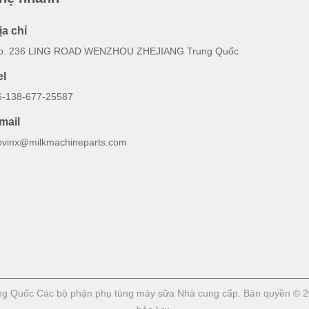
ịa chỉ
o. 236 LING ROAD WENZHOU ZHEJIANG Trung Quốc
el
6-138-677-25587
mail
ovinx@milkmachineparts.com
rung Quốc Các bộ phận phụ tùng máy sữa Nhà cung cấp. Bản quyền 