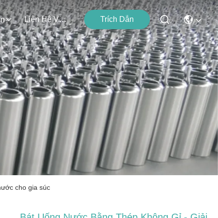
Liên Hệ Với Chúng Tôi
Trích Dẫn
ện
nước cho gia súc
Bát Uống Nước Bằng Thép Không Gỉ - Giải