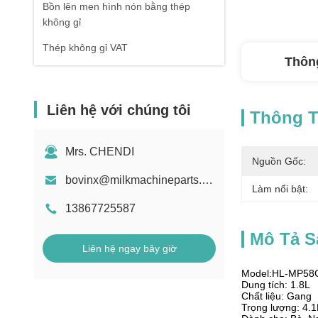
Bồn lên men hình nón bằng thép
không gỉ
Thép không gỉ VAT
Thông
Liên hệ với chúng tôi
Thông Ti
Mrs. CHENDI
Nguồn Gốc:
bovinx@milkmachineparts.com
Làm nổi bật:
13867725587
Mô Tả 
Liên hệ ngay bây giờ
Model:HL-MP58
Dung tích: 1.8L
Chất liệu: Gang
Trọng lượng: 4.