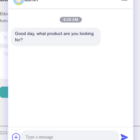
Đăng ký nhận bản tin của chúng tôi để được giảm giá và nhiều
9:10 AM
hơn nữa.
Good day, what product are you looking 
for?
Gửi Email
© 2023-2026 BOVINX MACHINE PARTS LLC Tất cả các quyền được