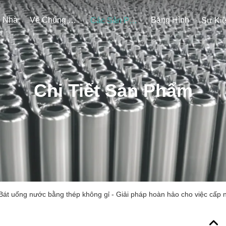
Nhà
Về Chúng Tôi
Băng Hình
Các Sản Phẩm
Sự Ki
Chi Tiết Sản Phẩm
Bát uống nước bằng thép không gỉ - Giải pháp hoàn hảo cho việc cấp 