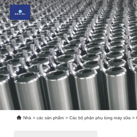
Nhà
>
các sản phẩm
>
Các bộ phận phụ tùng máy sữa
>