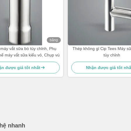
băng
hình
máy vắt sữa bò tùy chỉnh, Phụ
Thép không gỉ Cip Tees Máy sữ
thế máy vắt sữa kiểu vỏ, Chụp vú
tùy chỉnh
n được giá tốt nhất
Nhận được giá tốt nhấ
 hệ nhanh