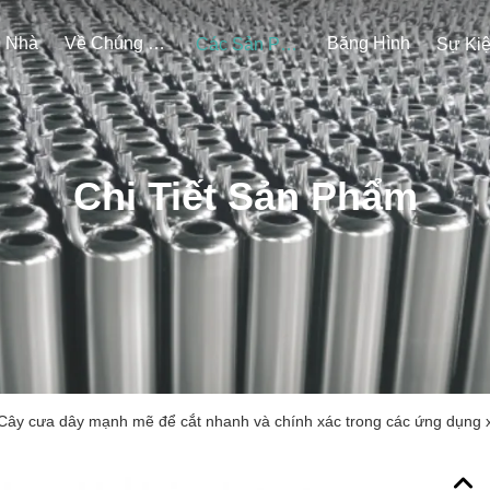
Nhà
Về Chúng Tôi
Băng Hình
Các Sản Phẩm
Sự Ki
Chi Tiết Sản Phẩm
Cây cưa dây mạnh mẽ để cắt nhanh và chính xác trong các ứng dụng 