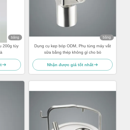
băng
băng
hình
hình
u 200g tùy
Dụng cụ kẹp bóp ODM, Phụ tùng máy vắt
rà
sữa bằng thép không gỉ cho bò
t
Nhận được giá tốt nhất