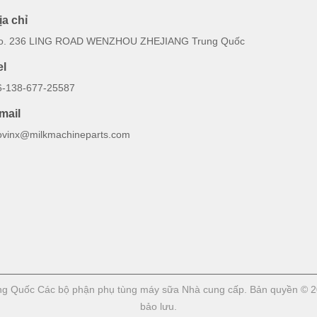
ịa chỉ
o. 236 LING ROAD WENZHOU ZHEJIANG Trung Quốc
el
6-138-677-25587
mail
ovinx@milkmachineparts.com
rung Quốc Các bộ phận phụ tùng máy sữa Nhà cung cấp. Bản quyền 
bảo lưu.