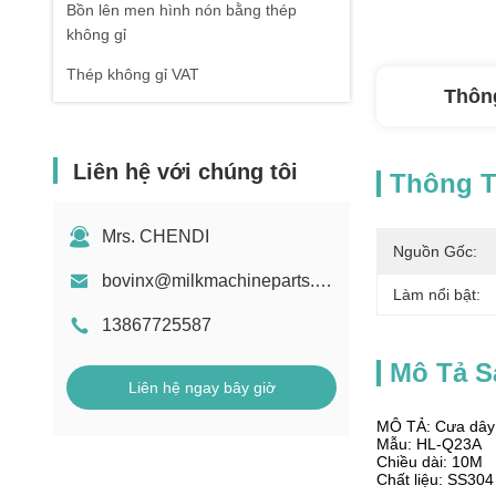
Bồn lên men hình nón bằng thép
không gỉ
Thép không gỉ VAT
Thông
Liên hệ với chúng tôi
Thông Ti
Mrs. CHENDI
Nguồn Gốc:
bovinx@milkmachineparts.com
Làm nổi bật:
13867725587
Mô Tả 
Liên hệ ngay bây giờ
MÔ TẢ: Cưa dây
Mẫu: HL-Q23A
Chiều dài: 10M
Chất liệu: SS304