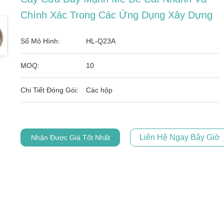
Chính Xác Trong Các Ứng Dụng Xây Dựng
Số Mô Hình:
HL-Q23A
MOQ:
10
Chi Tiết Đóng Gói:
Các hộp
Liên Hệ Ngay Bây Giờ
Nhận Được Giá Tốt Nhất