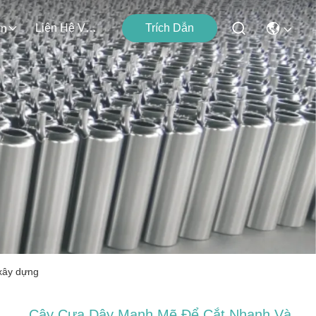
Liên Hệ Với Chúng Tôi
Trích Dẫn
ện
xây dựng
Cây Cưa Dây Mạnh Mẽ Để Cắt Nhanh Và