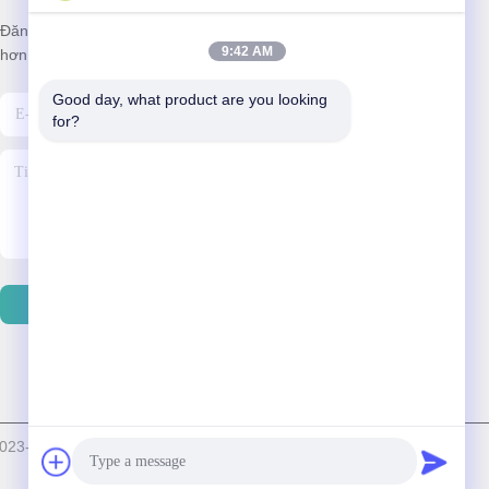
Đăng ký nhận bản tin của chúng tôi để được giảm giá và nhiều
9:42 AM
hơn nữa.
Good day, what product are you looking 
for?
Gửi Email
© 2023-2026 BOVINX MACHINE PARTS LLC Tất cả các quyền được