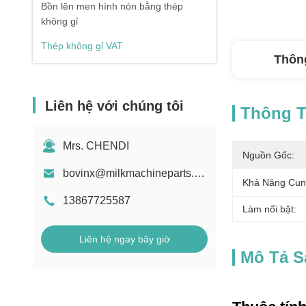
Bồn lên men hình nón bằng thép
không gỉ
Thép không gỉ VAT
Thông
Liên hệ với chúng tôi
Thông Ti
Mrs. CHENDI
Nguồn Gốc:
bovinx@milkmachineparts.com
Khả Năng Cun
13867725587
Làm nổi bật:
Liên hệ ngay bây giờ
Mô Tả 