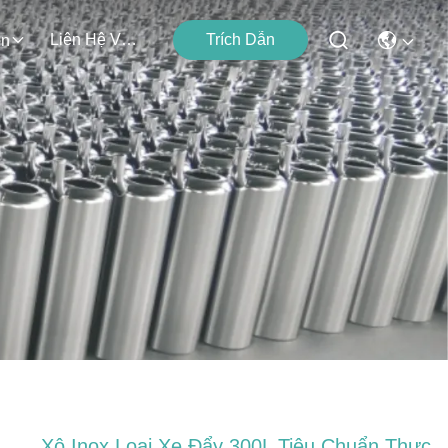
Liên Hệ Với Chúng Tôi
Trích Dẫn
ện
Xô Inox Loại Xe Đẩy 300L Tiêu Chuẩn Thực