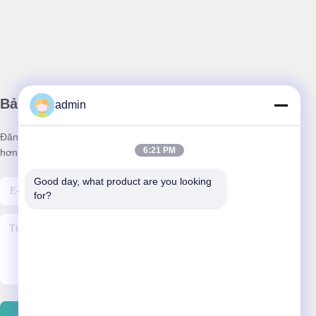
Bản tin của chúng tôi
admin
Đăng ký nhận bản tin của chúng tôi để được giảm giá và nhiều
6:21 PM
hơn nữa.
Good day, what product are you looking 
for?
Gửi Email