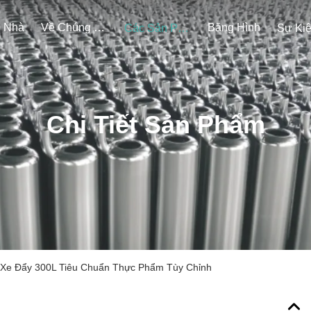
Nhà
Về Chúng Tôi
Băng Hình
Các Sản Phẩm
Sự Ki
Chi Tiết Sản Phẩm
i Xe Đẩy 300L Tiêu Chuẩn Thực Phẩm Tùy Chỉnh