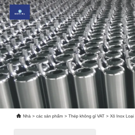
Nhà
>
các sản phẩm
>
Thép không gỉ VAT
>
Xô Inox Loạ