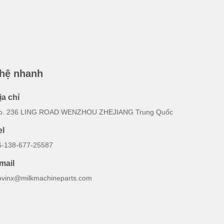
 hệ nhanh
ịa chỉ
o. 236 LING ROAD WENZHOU ZHEJIANG Trung Quốc
el
6-138-677-25587
mail
ovinx@milkmachineparts.com