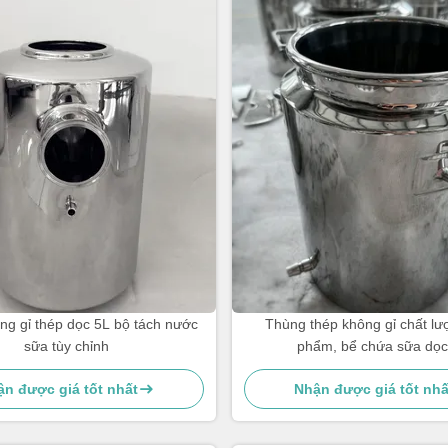
ng gỉ thép dọc 5L bộ tách nước
Thùng thép không gỉ chất lư
sữa tùy chỉnh
phẩm, bể chứa sữa dọc
n được giá tốt nhất
Nhận được giá tốt nhấ