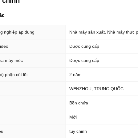
 chính
ác
g nghiệp áp dụng
Nhà máy sản xuất, Nhà máy thực 
video
Được cung cấp
tra máy móc
Được cung cấp
ộ phận cốt lõi
2 năm
WENZHOU, TRUNG QUỐC
Bồn chứa
Mới
ệu
tùy chỉnh